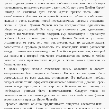
превосходным умом и ненасытным любопытством, что способствует
интенсивному интеллектуальному развитию. Но при этом Двойки Червей
никогда не изменяют сути своей карты: прежде всего, они —
«влюбленные». Для них характерны большая потребность в общении с
людьми и очень высокие, порой нереалистичные идеалы в отношении
любви и брака. Двойки Червей всегда предпочитают одиночеству
общество других людей. Они могут ждать сколько угодно единственно
нужного им человека, чтобы подарить ему абсолютную и преданную
любовь. Однако в некоторых случаях Двойки Червей могут сильно
отшатнуться от того, чего они так желали, если их хрупкие идеалы
разобьются о суровую реальность. Им необходимо найти равновесие
между стремлением к
высокодуховной
любви и реальностью, в которой
мы
живем и с которой так часто сталкиваются
их мечты о любви.
Развитие
более практического
подхода к любви может принести им
большую пользу.
У Двоек Червей вполне счастливая жизнь, особенно в области
материального благополучия и бизнеса. Но все же им нужно быть
осторожными во всех деловых отношениях. Во избежание проблем
следует очень точно оформлять финансовые соглашения. Двойки Червей
почти всегда приходят к партнерству в бизнесе — вот почему им
необходимо учиться быть внимательными. Следует также по
возможности не смешивать деловые отношения с
любовными
(вполне
вероятная ситуация для Двоек Червей).
Червовые Двойки обычно предпочитают общество состоятельных и
влиятельных людей. Время от времени у них возникают страхи и