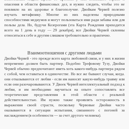
опасения в области финансовых дел, и нужно следить, чтобы это не
повлияло на их здоровье и благополучие. Двойкам Червей полезно
изучать метафизику. Многие из них наделены природными
способностями медиумов и могут пользоваться ими ради забавы или для
пользы дела. Но, будучи Козерогами (эта Карта Рождения приходится
всего на 1 день в году — 29 декабря), все Двойки Червей склонны
относиться к себе и другим слишком требовательно и практично.
Взаимоотношения с другими людьми
Двойки Червей -
это
прежде всего карта любовной связи, и у них в жизни
непременно должен быть партнер. Подобно Трефовому Тузу, Двойки
Червей обычно предпочитают иметь хоть какого-нибудь партнера рядом
с собой, чем оставаться в одиночестве. Но все же бывают случаи, когда
.
о
ни отказываются от любви - если им наносят какую-нибудь травму или
если они разочаровываются. У Двоек Червей интеллектуальный подход к
любви, и им необходимо
научиться на опыте сопоставлять
все
теоретические представления в этой области с реальной
действительностью. Им нужно также проявлять осторожность в
выражении своей страсти, поскольку Червовые Двойки часто
оказываются в ситуации испытания, связанного с погоней за
наслаждением (в особенности — за счет другого человека).