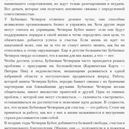
наименьшего сопротивления, их ждут только разочарования и неудачи.
Все деньги, которые они получают, неизменно связаны с определенной
ответственностью.
У Бубновых Четверок отличное деловое чутье; они способны
великолепно организовывать бизнес и управлять им. Хотя другие люди
могут считать их упрямцами, Четверки Бубен знают: если они будут
поддерживать порядок в своей жизни и четко определять свои цели, то
обязательно добьются успеха и счастья. Если жизнь их идет по
накатанной колее, они ни за что не станут ничего менять, как бы ни
относились к этому окружающие. Еще в детстве большинство Бубновых
Четверок твердо осознают, что в жизни для них важно, а что — нет.
Чтобы достичь успеха, Бубновым Четверкам часто приходится решать
проблемы с
присущими
им беспокойством (Кармическая Карта —
Пятерка Пик) и недовольством, мешающими развиваться в одной
избранной области и поступательно продвигаться вперед. Работа,
которой заняты Четверки Бубен, нередко бывает связана с их брачными
партнерами или ближайшими друзьями. Бубновые Четверки весьма
общительны, имеют множество приятелей и друзей.
Одна из главных
проблем, с которой они могут столкнуться, — склонность «застревать»,
останавливаться на достигнутом и нежелание идти дальше.
В сущности,
все, что нужно Бубновым Четверкам для счастья, — это работа. Стоит им
приняться за работу, как все у них в жизни
налаживается
и внутренние
страхи рассеиваются сами собой.
В поздние годы Четверки Бубен добиваются большей свободы, счастья и
материального благополучия. Обычно они — долгожители и в пожилом