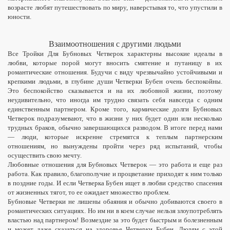
возрасте любят путешествовать по миру, наверстывая то, что упустили в
юности.
Взаимоотношения с другими людьми
Все Тройки
Д
ля Бубновых Четверок характерны высокие идеалы в
любви, которые порой могут вносить смятение и путаницу в их
романтические отношения. Будучи с виду чрезвычайно устойчивыми и
крепкими людьми, в глубине души Четверки Бубен очень беспокойны.
Это беспокойство сказывается и на их любовной жизни, поэтому
неудивительно, что иногда им трудно связать себя навсегда с одним
единственным партнером. Кроме того,
кармические
долги Бубновых
Четверок подразумевают, что в жизни у них будет один или несколько
трудных браков, обычно завершающихся разводом. В итоге перед нами
— люди, которые искренне стремятся к теплым партнерским
отношениям, но вынуждены пройти через ряд испытаний, чтобы
осуществить свою мечту.
Любовные отношения для Бубновых Четверок — это работа и еще раз
работа. Как правило, благополучие и процветание приходят к ним только
в поздние годы. И если Четверка Бубен ищет в любви средство спасения
от жизненных тягот, то ее ожидает множество проблем.
Бубновые Четверки не лишены обаяния и обычно добиваются своего в
романтических ситуациях. Но им ни в коем случае нельзя злоупотреблять
властью над партнером! Возмездие за это будет быстрым и болезненным
и может даже сказаться на здоровье Четверки Бубен. Людям с этой