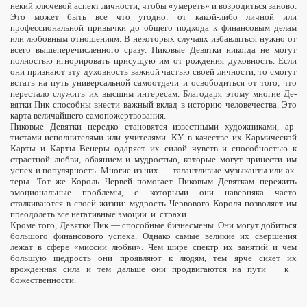
некий ключевой аспект личности, чтобы «умереть» и возро­диться заново.
Это может быть все что угодно: от какой-либо личной или
профессиональной привычки до общего подхода к финансовым делам
или любовным отношениям. В некоторых случаях избавляться нужно от
всего вышеперечисленного сразу. Пиковые Девятки никогда не могут
полнос­тью игнорировать присущую им от рождения духовность. Если
они при­знают эту духовность важной час­тью своей личности, то смогут
встать на путь универсальной само­отдачи и освободиться
от того, что
перестало служить их высшим инте­ресам. Благодаря этому многие Де­
вятки Пик способны внести важный вклад в историю человечества. Это
карта величайшего самопожертвова­ния.
Пиковые Девятки нередко стано­вятся известными художниками, ар­
тистами-исполнителями или учителя­ми. КУ в качестве их Кармической
Карты и Карты Венеры одаряет их силой чувств и способностью к
страстной любви, обаянием и мудростью, которые могут принести им
успех и популярность. Многие из них — талантливые музыканты или ак­
теры. Тот же Король Червей помогает Пиковым Девяткам
пережить
эмоциональные проблемы
, с которыми они наверняка часто
сталкиваются в своей жизни: мудрость Червового Короля позволя­ет им
преодолеть все негативные эмоции
и
страхи.
Кроме того, Девятки Пик — способные биз­несмены. Они могут добиться
боль­шого финансового успеха. Однако са­мые великие их свершения
лежат в сфере «миссии любви». Чем шире спектр их занятий и чем
большую щедрость они проявляют к людям, тем ярче сияет их
врожденная сила и тем дальше они продвигаются на пути
к
божественности.