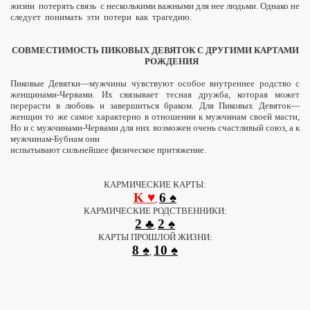
жизни
потерять
связь
с несколькими важными для нее людьми. Однако не
следует
понимать
эти
потери
как
трагедию.
СОВМЕСТИМОСТЬ ПИКОВЫХ ДЕВЯТОК С ДРУГИМИ КАРТАМИ
РОЖДЕНИЯ
Пиковые Девятки—мужчины чувствуют осо­бое внутреннее родство с
женщинами-Червами. Их связывает тесная дружба, которая может
перерасти в любовь и завершиться браком. Для Пиковых Девяток—
женщин то же самое харак­терно в отношении к мужчинам своей масти,
Но и с мужчинами-Червами для них возможен очень счастливый союз, а к
мужчинам-Бубнам они
испытывают сильнейшее физическое притяже­ние.
КАРМИЧЕСКИЕ КАРТЫ:
K ♥
6 ♠
,
КАРМИЧЕСКИЕ РОДСТВЕННИКИ:
2 ♣
2 ♠
,
КАРТЫ ПРОШЛОЙ ЖИЗНИ:
8 ♠
10 ♠
,