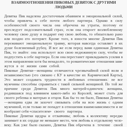
ВЗАИМООТНОШЕНИЯ ПИКОВЫХ ДЕВЯТОК С ДРУГИМИ
ЛЮДЬМИ
Девятка Пик наделена достаточным обаяни­ем и эмоциональной силой,
чтобы привлечь к себе почти любого парт­нера. Однако в силу
особенностей своего числа она обречена на утраты, поэтому ее
преследует подсознатель­ный страх; если она откроет возлюб­ленному
человеку свою душу и пода­рит ему свою любовь, то обязатель­но рано
или поздно его потеряет. Кроме того, в юности многие Девятки Пик
переживают эмоциональную травму, которая навсегда оставляет в их
душе болезненный рубец. И все же если перед вами одинокая Девятка
Пик, то знайте: она использует всю свою недюжинную силу, чтобы не
подпус­тить к себе партнера. Если она перестанет прикладывать усилия в
этом направлении хотя бы ненадолго, то романтические отношения завя­
жутся
в
ее
жизни
сами
собой.
Пиковые Девятки—женщины отли­чаются чрезвычайной силой воли и
независимостью (это связано с КУ в качестве их Кармической Карты),
Это может создавать трудности в любовных отношениях: не все
мужчины способны справиться с такой сильной женщиной. По той же
причине среди Девяток Пик много матерей-одиночек: женщина,
родившаяся под вли­янием какого-либо из Королей, может стать для
своего ребенка и матерью и отцом. Как бы то ни было, Пиковая Девятка
—женщина едва ли захочет связывать себя на всю жизнь с одним
мужчиной, если только не попадет в отношения взаимозависимости и не
вообразит себя «спаси­телем»
своего
партнера.
Пиковые Девятки щедры и отзывчивы; любовь к коллективу нередко
занимает в их сердце не меньшее место, чем любовь к отдельному чело­
веку. Как уже было сказано, Девятка Пик обре­чена в
течение
своей