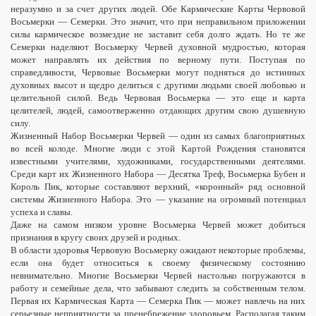
неразумно и за счет других людей. Обе Кармические Карты Червовой
Восьмерки — Семерки. Это значит, что при неправильном приложении
силы кармическое возмездие не заставит себя долго ждать. Но те же
Семерки наделяют Восьмерку Червей духовной мудростью, которая
может направлять их действия по верному пути. Поступая по
справедливости, Червовые Восьмерки могут подняться до истинных
духовных высот и щедро делиться с другими людьми своей любовью и
целительной силой. Ведь Червовая Восьмерка — это еще и карта
целителей, людей, самоотверженно отдающих другим свою душевную
силу.
Жизненный Набор Восьмерки Червей — один из самых благоприятных
во всей колоде. Многие люди с этой Картой Рождения становятся
известными учителями, художниками, государственными деятелями.
Среди карт их Жизненного Набора — Десятка Треф, Восьмерка Бубен и
Король Пик, которые составляют верхний, «коронный» ряд основной
системы Жизненного Набора. Это — указание на огромный потенциал
успеха и славы.
Даже на самом низком уровне Восьмерка Червей может добиться
признания в кругу своих друзей и родных.
В области здоровья Червовую Восьмерку ожидают некоторые проблемы,
если она будет относиться к своему физическому состоянию
невнимательно. Многие Восьмерки Червей настолько погружаются в
работу и семейные дела, что забывают следить за собственным телом.
Первая их Кармическая Карта — Семерка Пик — может навлечь на них
серьезные неприятности за пренебрежение здоровьем. Располагая таким