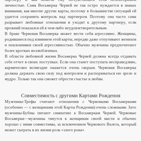
личностью. Сама Восьмерка Червей не так остро нуждается в знаках
внимания, как многие другие карты, поэтому в большинстве ситуаций ей
удается сохранить контроль над партнером. Поэтому она часто сама
разрывает любовные отношения и уходит к другому партнеру, если
прежний показался ей в чем-либо неудовлетворительным.
В браке Червовая Восьмерка может вести себя агрессивно. Женщины,
родившиеся под влиянием этой карты, нередко даже отпугивают женихов
и поклонников своей агрессивностью. Обычно мужчины предпочитают
более кротких возлюбленных.
В области любовной жизни Восьмерка Червей должна всегда отдавать
себе отчет в своих поступках. Если она станет поступать несправедливо,
кармическое возмездие окажется очень скорым. Червовая Восьмерка
должна держать свою силу под контролем и распоряжаться ею зрело и
мудро. Только так она сможет обрести счастье в любви.
Совместимость с другими Картами Рождения
Мужчины-Трефы считают отношения с Червовыми Восьмерками
(особенно — с женщинами этой Карты Рождения) очень сложными. Зато
мужчины-Бубны питают симпатию к Восьмеркам Червей. Червовые
Восьмерки—мужчины тянутся к женщинам своей масти и обычно
хорошо с ними совместимы, за исключением Червового Валета, который
может сыграть в их жизни роль «злого рока».