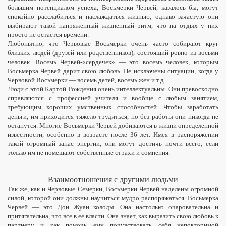
большим потенциалом успеха, Восьмерки Червей, казалось бы, могут
спокойно расслабиться и наслаждаться жизнью; однако зачастую они
выбирают такой напряженный жизненный ритм, что на отдых у них
просто не остается времени.
Любопытно, что Червовые Восьмерки очень часто собирают круг
близких людей (друзей или родственников), состоящий ровно из восьми
человек. Восемь Червей-«сердечек» — это восемь человек, которым
Восьмерка Червей дарит свою любовь. Не исключены ситуации, когда у
Червовой Восьмерки — восемь детей, восемь жен и т.д.
Люди с этой Картой Рождения очень интеллектуальны. Они превосходно
справляются с профессией учителя и вообще с любым занятием,
требующим хороших умственных способностей. Чтобы заработать
деньги, им приходится тяжело трудиться, но без работы они никогда не
останутся. Многие Восьмерки Червей добиваются в жизни определенной
известности, особенно в возрасте после 36 лет. Имея в распоряжении
такой огромный запас энергии, они могут достичь почти всего, если
только им не помешают собственные страхи и сомнения.
Взаимоотношения с другими людьми
Так же, как и Червовые Семерки, Восьмерки Червей наделены огромной
силой, которой они должны научиться мудро распоряжаться. Восьмерка
Червей — это Дон Жуан колоды. Она настолько очаровательна и
притягательна, что все в ее власти. Она знает, как выразить свою любовь к
партнеру и как помочь ему почувствовать себя неповторимой