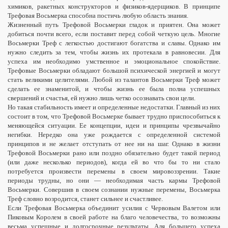
химиков, ракетных конструкторов и физиков-ядерщиков. В принципе
Трефовая Восьмерка способна постичь любую область знания.
Жизненный путь Трефовой Восьмерки гладок и приятен. Она может
добиться почти всего, если поставит перед собой четкую цель. Многие
Восьмерки Треф с легкостью достигают богатства и славы. Однако им
нужно следить за тем, чтобы жизнь их протекала в равновесии. Для
успеха им необходимо умственное и эмоциональное спокойствие.
Трефовые Восьмерки обладают большой психической энергией и могут
стать великими целителями. Любой из талантов Восьмерки Треф может
сделать ее знаменитой, и чтобы жизнь ее была полна успешных
свершений и счастья, ей нужно лишь четко осознавать свои цели.
Но такая стабильность имеет и определенные недостатки. Главный из них
состоит в том, что Трефовой Восьмерке бывает трудно приспособиться к
меняющейся ситуации. Ее концепции, идеи и принципы чрезвычайно
негибки. Нередко она уже рождается с определенной системой
принципов и не желает отступать от нее ни на шаг. Однако в жизни
Трефовой Восьмерки рано или поздно обязательно будет такой период
(или даже несколько периодов), когда ей во что бы то ни
стало
потребуется произвести перемены в своем мировоззрении. Такие
периоды трудны, но они — необходимая часть кармы Трефовой
Восьмерки. Совершив в своем сознании нужные перемены, Восьмерка
Треф словно возродится, станет сильнее и счастливее.
Если Трефовая Восьмерка объединит усилия с Червовым Валетом или
Пиковым Королем в своей работе на благо человечества, то возможны
весьма успешные и долгосрочные результаты. Аля большего успеха