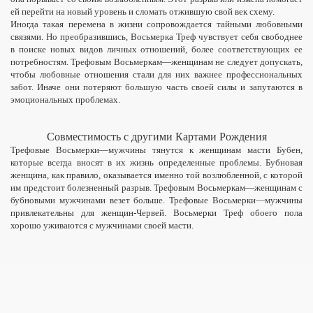
ей перейти на новый уровень и сломать отжившую свой век схему.
Иногда такая перемена в жизни сопровождается тайными любовными
связями.
Но
преобразившись, Восьмерка Треф чувствует себя свободнее
в поиске новых видов личных отношений, более соответствующих ее
потребностям. Трефовым Восьмеркам—женщинам не следует допускать,
чтобы любовные отношения стали для них важнее профессиональных
забот. Иначе они потеряют большую часть своей силы и запутаются в
эмоциональных проблемах.
Совместимость с другими Картами Рождения
Трефовые Восьмерки—мужчины тянутся к женщинам масти Бубен,
которые всегда вносят в их жизнь определенные проблемы. Бубновая
женщина, как правило, оказывается именно той возлюбленной, с которой
им предстоит болезненный разрыв. Трефовым Восьмеркам—женщинам с
бубновыми мужчинами везет больше. Трефовые Восьмерки—мужчины
привлекательны для женщин-Червей. Восьмерки Треф обоего пола
хорошо уживаются с мужчинами своей масти.