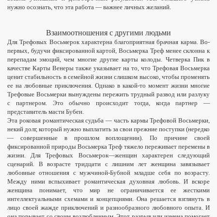
нужно осознать, что эта работа — важнее личных желаний.
Взаимоотношения с другими людьми
Для Трефовых Восьмерок характерна благоприятная брачная карма. Во-
первых, будучи фиксированной картой, Восьмерка Треф менее склонна к
перепадам эмоций, чем многие другие карты колоды. Четверка Пик в
качестве Карты Венеры также указывает на то, что Трефовая Восьмерка
ценит стабильность в семейной жизни слишком высоко, чтобы променять
ее на любовные приключения. Однако в какой-то момент жизни многие
Трефовые Восьмерки вынуждены пережить трудный развод или разлуку
с партнером. Это обычно происходит тогда, когда партнер —
представитель масти Бубен.
Эта роковая романтическая судьба — часть кармы Трефовой Восьмерки,
некий долг, который нужно выплатить за свои прежние поступки (нередко
— совершенные в прошлом воплощении). По причине своей
фиксированной природы Восьмерка Треф тяжело переживает перемены в
жизни. Для Трефовых Восьмерок—женщин характерен следующий
сценарий. В возрасте тридцати с лишним лет женщина завязывает
любовные отношения с мужчиной-Бубной младше себя по возрасту.
Между ними вспыхивает романтическая духовная любовь. И вскоре
женщина понимает, что мир не ограничивается ее жесткими
интеллектуальными схемами и концепциями. Она решается взглянуть в
лицо своей жажде приключений и разнообразного любовного опыта. И
она порывает со своим возлюбленным. Этот разрыв или измена помогает